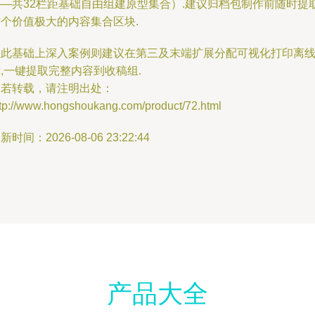
——共32栏距基础自由组建原型集合）.建议归档包制作前随时提
这个价值极大的内容集合区块.
在此基础上深入案例则建议在第三及末端扩展分配可视化打印离
,一键提取完整内容到收稿组.
如若转载，请注明出处：
ttp://www.hongshoukang.com/product/72.html
新时间：2026-08-06 23:22:44
产品大全