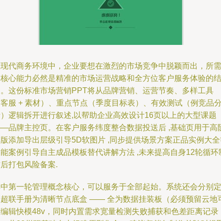
在现代商务环境中，企业要想在激烈的市场竞争中脱颖而出，所
的核心能力必然是精准的市场运营战略和全方位客户服务体验的
合。这份标准市场营销PPT将从品牌营销、运营节奏、多样工具
客服 + 素材）、重点节点（季度目标表）、有效测试（例竞品
析）逻辑拆开进行叙述,以帮助企业高效设计16页以上的大型课题
——品牌主控页。在客户服务纬度整合数据投送后 ,基础页用于高
版添加导出层级引导5D软图片 ,同步提供场景方案正品实例大全
能案例引导自主成品模板替代讲解方法 ,未来提高自身12轮循环
后打包风险备案.
其中第一轮管理概念核心，可以服务于全部起始。系统还会分别
义超联手册为清晰节点底盒 —— 全为数据挂装板（必须预留云地
下编辑快模48v，同时内置需求宽量检测失败捕获和色差距离记录