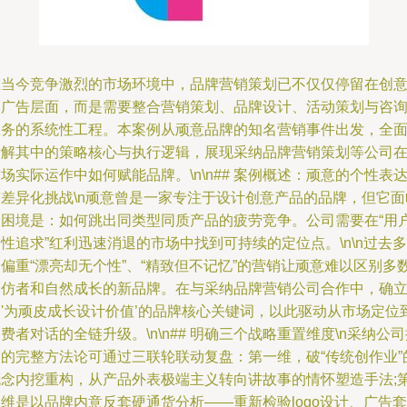
在当今竞争激烈的市场环境中，品牌营销策划已不仅仅停留在创
和广告层面，而是需要整合营销策划、品牌设计、活动策划与咨
服务的系统性工程。本案例从顽意品牌的知名营销事件出发，全
拆解其中的策略核心与执行逻辑，展现采纳品牌营销策划等公司
场实际运作中如何赋能品牌。\n\n## 案例概述：顽意的个性表
与差异化挑战\n顽意曾是一家专注于设计创意产品的品牌，但它面
的困境是：如何跳出同类型同质产品的疲劳竞争。公司需要在“用
性追求”红利迅速消退的市场中找到可持续的定位点。\n\n过去多
偏重“漂亮却无个性”、“精致但不记忆”的营销让顽意难以区别多
模仿者和自然成长的新品牌。在与采纳品牌营销公司合作中，确
了'为顽皮成长设计价值’的品牌核心关键词，以此驱动从市场定位
费者对话的全链升级。\n\n## 明确三个战略重置维度\n采纳公
出的完整方法论可通过三联轮联动复盘：第一维，破“传统创作业”
概念内挖重构，从产品外表极端主义转向讲故事的情怀塑造手法;
维是以品牌内意反套硬通货分析——重新检验logo设计、广告套