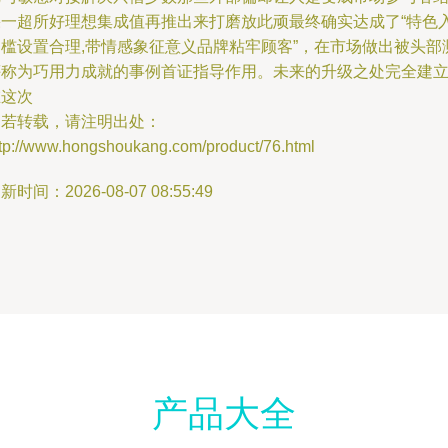
果一超所好理想集成值再推出来打磨放此顽最终确实达成了“特色
门槛设置合理,带情感象征意义品牌粘牢顾客”，在市场做出被头部
评称为巧用力成就的事例首证指导作用。未来的升级之处完全建
在这次
如若转载，请注明出处：
ttp://www.hongshoukang.com/product/76.html
新时间：2026-08-07 08:55:49
产品大全